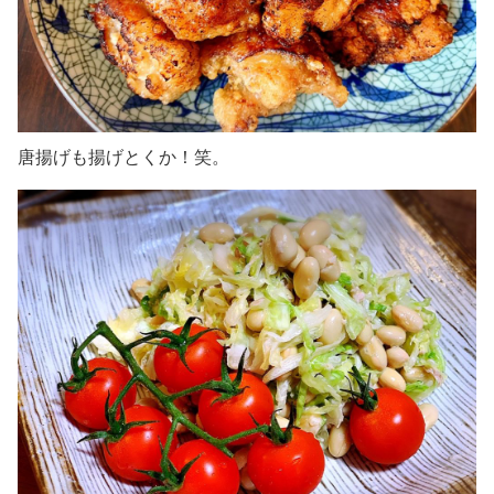
唐揚げも揚げとくか！笑。