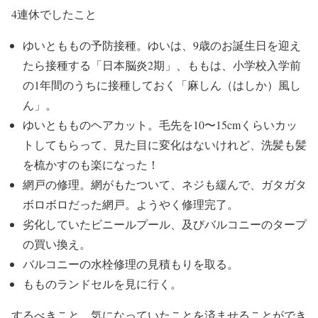
4連休でしたこと
ゆいとももの予防接種。ゆいは、9歳のお誕生日を迎え
たら接種する「日本脳炎2期」、ももは、小学校入学前
の1年間のうちに接種しておく「麻しん（はしか）風し
ん」。
ゆいともものヘアカット。毛先を10〜15cmくらいカッ
トしてもらって、見た目に変化はないけれど、洗髪も髪
を梳かすのも楽になった！
網戸の修理。網がもたついて、ネジも緩んで、ガタガタ
ボロボロだった網戸。ようやく修理完了。
劣化していたビニールプール、及びバルコニーのタープ
の買い換え。
バルコニーの水栓修理の見積もりを取る。
もものランドセルを見に行く。
するべきこと、気になっていたことを済ませることができ