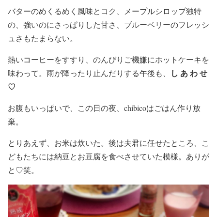
バターのめくるめく風味とコク、メープルシロップ独特
の、強いのにさっぱりした甘さ、ブルーベリーのフレッシ
ュさもたまらない。
熱いコーヒーをすすり、のんびりご機嫌にホットケーキを
し あ わ せ
味わって。雨が降ったり止んだりする午後も、
♡
お腹もいっぱいで、この日の夜、chibicoはごはん作り放
棄。
とりあえず、お米は炊いた。後は夫君に任せたところ、こ
どもたちには納豆とお豆腐を食べさせていた模様。ありが
と♡笑。