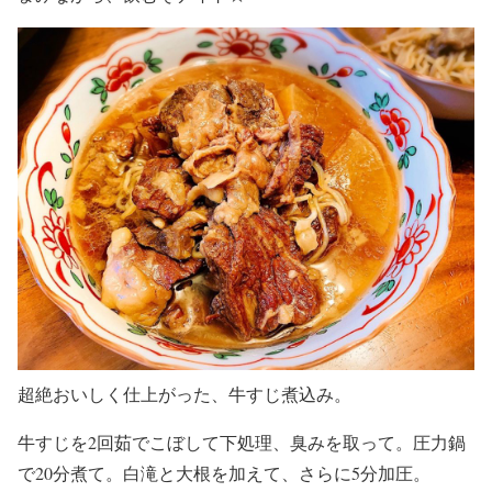
超絶おいしく仕上がった、牛すじ煮込み。
牛すじを2回茹でこぼして下処理、臭みを取って。圧力鍋
で20分煮て。白滝と大根を加えて、さらに5分加圧。