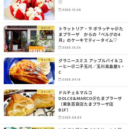
♡
2020.12.08
トラットリア・ラ ボラッチャ＠た
スイーツ
まプラーザ からの「ベルグの4
月」のケーキでティータイム♡
2020.10.26
グラニースミス アップルパイ＆コ
スイーツ
ーヒー＠二子玉川／玉川高島屋S・
C
2020.09.16
ドルチェ＆マルコ
スイーツ
DOLCE&MARCO＠たまプラーザ
（東急百貨店たまプラーザ店
B1F）
2020.08.09
簡単スイーツレシピ