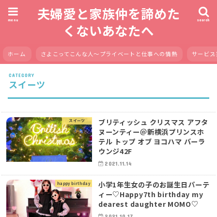
夫婦愛と家族仲を諦めた
menu
search
くないあなたへ
ホーム
さよこってこんな人〜プライベートと仕事への情熱
サービス
スイーツ
ブリティッシュ クリスマス アフタ
スイーツ
ヌーンティー＠新横浜プリンスホ
テル トップ オブ ヨコハマ バーラ
ウンジ42F
2021.11.14
小学1年生女の子のお誕生日パーテ
happy birthday
ィー♡Happy7th birthday my
dearest daughter MOMO♡
2021.10.17