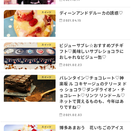
ディーンアンドデルーカの誘惑♡
スイーツ
2021.04.15
ビジューサブレ☆おすすめプチギ
スイーツ
フト♡美味しいサブレショコラに
おしゃれなビジュー缶♡
2021.02.23
バレンタイン♡チョコレート♡神
スイーツ
楽坂 ル コキヤージュのテリーヌ ド
ゥ ショコラ♡ダンデライオン・チ
ョコレート♡リンツ リンドール♡
ネットで買えるものも、今年はあ
りですね♡
2021.02.03
博多あまおう 花いちごのアイス
スイーツ