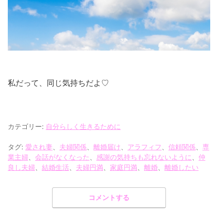
私だって、同じ気持ちだよ♡
カテゴリー:
自分らしく生きるために
タグ:
愛され妻
、
夫婦関係
、
離婚届け
、
アラフィフ
、
信頼関係
、
専
業主婦
、
会話がなくなった
、
感謝の気持ちも忘れないように
、
仲
良し夫婦
、
結婚生活
、
夫婦円満
、
家庭円満
、
離婚
、
離婚したい
コメントする