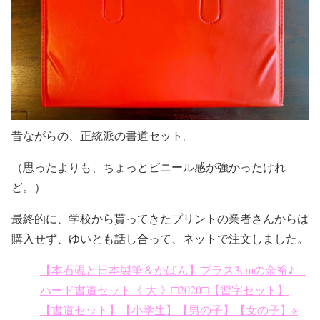
昔ながらの、正統派の書道セット。
（思ったよりも、ちょっとビニール感が強かったけれ
ど。）
最終的に、学校から貰ってきたプリントの業者さんからは
購入せず、ゆいとも話し合って、ネットで注文しました。
【本石硯と日本製筆＆かばん】プラス3cmの余裕♪
ハード書道セット《 大 》□2020□【習字セット】
【書道セット】【小学生】【男の子】【女の子】※