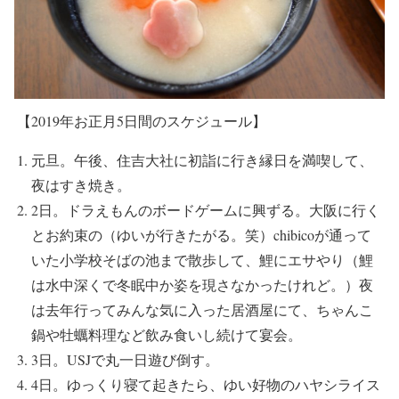
【2019年お正月5日間のスケジュール】
元旦。午後、住吉大社に初詣に行き縁日を満喫して、
夜はすき焼き。
2日。ドラえもんのボードゲームに興ずる。大阪に行く
とお約束の（ゆいが行きたがる。笑）chibicoが通って
いた小学校そばの池まで散歩して、鯉にエサやり（鯉
は水中深くで冬眠中か姿を現さなかったけれど。）夜
は去年行ってみんな気に入った居酒屋にて、ちゃんこ
鍋や牡蠣料理など飲み食いし続けて宴会。
3日。USJで丸一日遊び倒す。
4日。ゆっくり寝て起きたら、ゆい好物のハヤシライス