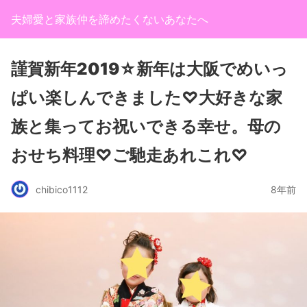
夫婦愛と家族仲を諦めたくないあなたへ
謹賀新年2019☆新年は大阪でめいっ
ぱい楽しんできました♡大好きな家
族と集ってお祝いできる幸せ。母の
おせち料理♡ご馳走あれこれ♡
chibico1112
8年前