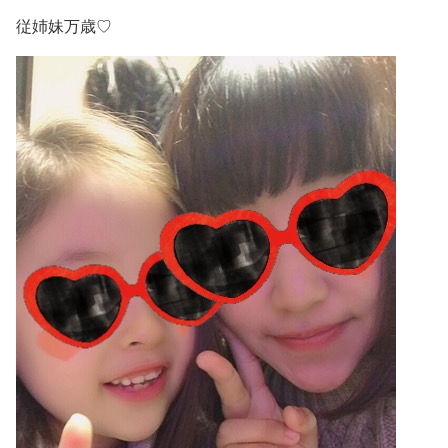
従姉妹万歳♡