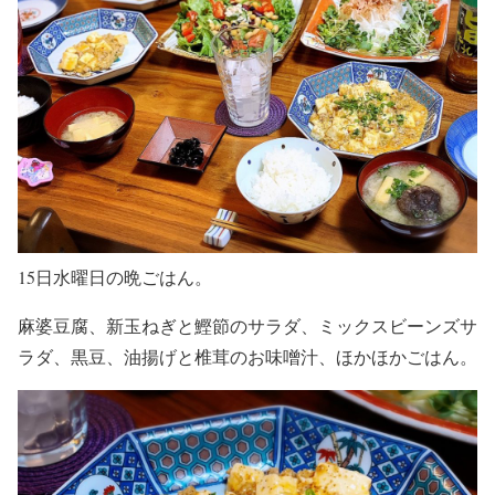
15日水曜日の晩ごはん。
麻婆豆腐、新玉ねぎと鰹節のサラダ、ミックスビーンズサ
ラダ、黒豆、油揚げと椎茸のお味噌汁、ほかほかごはん。