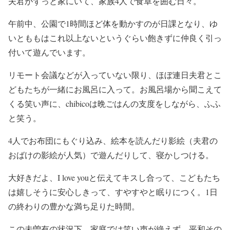
夫君がずっと家にいて、家族4人で食卓を囲む日々。
午前中、公園で1時間ほど体を動かすのが日課となり、ゆ
いとももはこれ以上ないというぐらい飽きずに仲良く引っ
付いて遊んでいます。
リモート会議などが入っていない限り、ほぼ連日夫君とこ
どもたちが一緒にお風呂に入って。お風呂場から聞こえて
くる笑い声に、chibicoは晩ごはんの支度をしながら、ふふ
と笑う。
4人でお布団にもぐり込み、絵本を読んだり影絵（夫君の
おばけの影絵が人気）で遊んだりして、寝かしつける。
大好きだよ、I love youと伝えてキスし合って、こどもたち
は嬉しそうに安心しきって、すやすやと眠りにつく。1日
の終わりの豊かな満ち足りた時間。
この未曽有の状況下、家庭では笑い声が絶えず、平和その