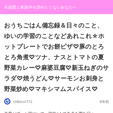
夫婦愛と家族仲を諦めたくないあなたへ
おうちごはん備忘録＆日々のこと、
ゆいの学習のことなどあれこれ☆ホ
ットプレートでお餅ピザ♡豚のとろ
とろ角煮♡ツナ、ナスとトマトの夏
野菜カレー♡麻婆豆腐♡新玉ねぎのサ
ラダ♡焼うどん♡サーモンお刺身と
野菜炒め♡マキシマムスパイス♡
chibico1112
6年前