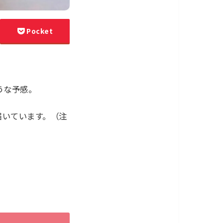
Pocket
うな予感。
届いています。（注