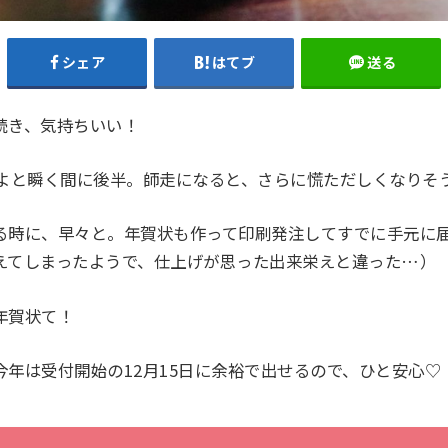
シェア
はてブ
送る
続き、気持ちいい！
れよと瞬く間に後半。師走になると、さらに慌ただしくなりそ
る時に、早々と。年賀状も作って印刷発注してすでに手元に
えてしまったようで、仕上げが思った出来栄えと違った…）
年賀状て！
今年は受付開始の12月15日に余裕で出せるので、ひと安心♡