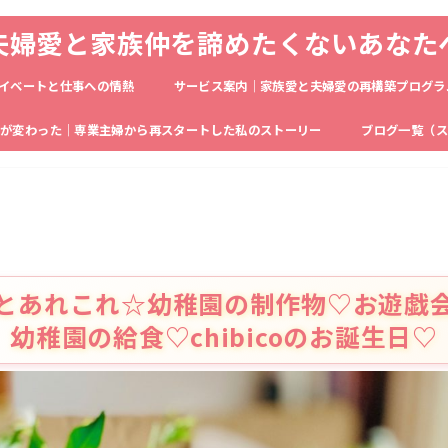
夫婦愛と家族仲を諦めたくないあなた
イベートと仕事への情熱
サービス案内｜家族愛と夫婦愛の再構築プログラ
生が変わった｜専業主婦から再スタートした私のストーリー
ブログ一覧（ス
とあれこれ☆幼稚園の制作物♡お遊戯
幼稚園の給食♡chibicoのお誕生日♡