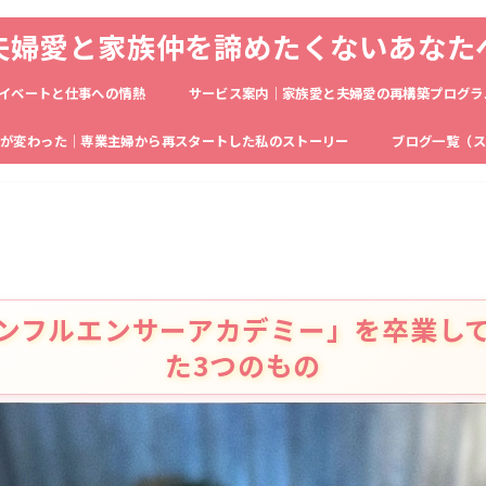
夫婦愛と家族仲を諦めたくないあなた
イベートと仕事への情熱
サービス案内｜家族愛と夫婦愛の再構築プログラ
生が変わった｜専業主婦から再スタートした私のストーリー
ブログ一覧（ス
ンフルエンサーアカデミー」を卒業し
た3つのもの