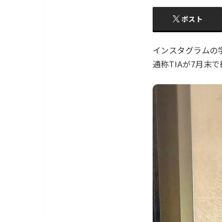
ポスト
インスタグラムの
通称TIAが7月末