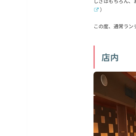
しさはもちろん、
）
この度、通常ラン
店内