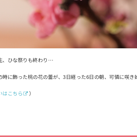
生、ひな祭りも終わり…
の時に飾った桃の花の蕾が、3日経った6日の朝、可憐に咲き
いはこちら
）