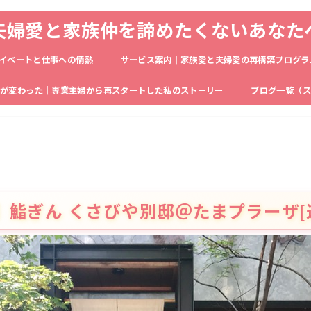
夫婦愛と家族仲を諦めたくないあなた
イベートと仕事への情熱
サービス案内｜家族愛と夫婦愛の再構築プログラ
生が変わった｜専業主婦から再スタートした私のストーリー
ブログ一覧（ス
】鮨ぎん くさびや別邸＠たまプラーザ[