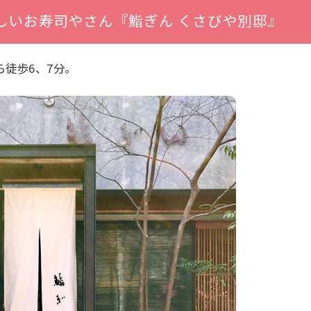
しいお寿司やさん『鮨ぎん くさびや別邸』
ら徒歩6、7分。