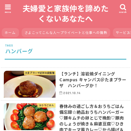
夫婦愛と家族仲を諦めた
menu
search
くないあなたへ
ホーム
さよこってこんな人〜プライベートと仕事への情熱
サービス
ハンバーグ
【ランチ】溶岩焼ダイニング
たまプラーザ近郊お店情報
Campus キャンパス＠たまプラー
ザ ハンバーグか！
2021.10.14
春休みの過ごし方＆おうちごはん
おうちごはん
備忘録☆絶品おうちハンバーガー
♡豚キムチの卵とじで晩酌♡豚肉
のしょうが焼き＆麻婆豆腐♡ひき
肉でキーマ風カレー♡から揚げ＆