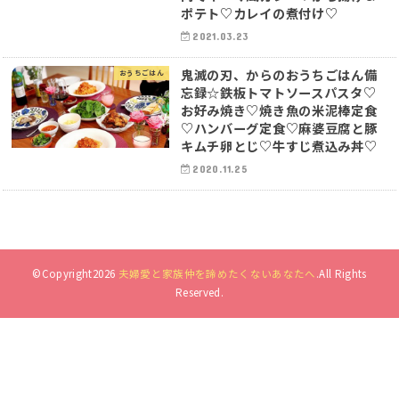
ポテト♡カレイの煮付け♡
2021.03.23
鬼滅の刃、からのおうちごはん備
おうちごはん
忘録☆鉄板トマトソースパスタ♡
お好み焼き♡焼き魚の米泥棒定食
♡ハンバーグ定食♡麻婆豆腐と豚
キムチ卵とじ♡牛すじ煮込み丼♡
2020.11.25
©Copyright2026
夫婦愛と家族仲を諦めたくないあなたへ
.All Rights
Reserved.