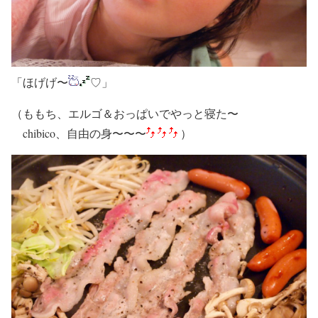
「ほげげ〜
♡」
（ももち、エルゴ＆おっぱいでやっと寝た〜
chibico、自由の身〜〜〜
）