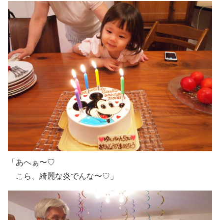
「あへぁ〜♡
こら、綺麗な炎でんな〜♡」