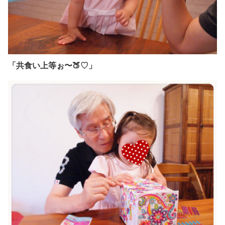
「共食い上等ぉ〜🍑♡」