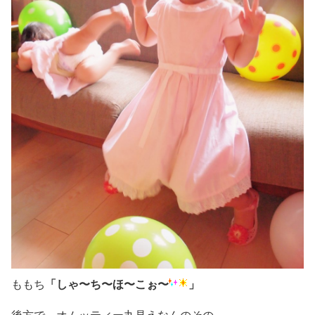
「しゃ〜ち〜ほ〜こぉ〜
」
ももち
後方で、オムッティー丸見えなんのその