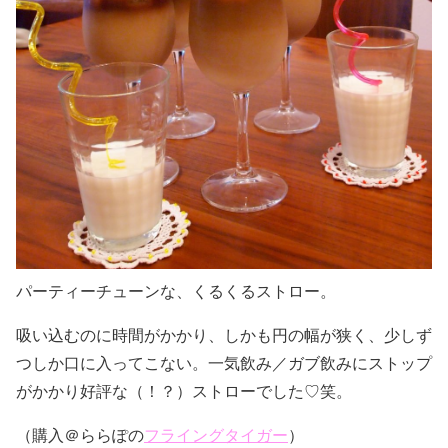
パーティーチューンな、くるくるストロー。
吸い込むのに時間がかかり、しかも円の幅が狭く、少しず
つしか口に入ってこない。一気飲み／ガブ飲みにストップ
がかかり好評な（！？）ストローでした♡笑。
（購入＠ららぽの
フライングタイガー
）