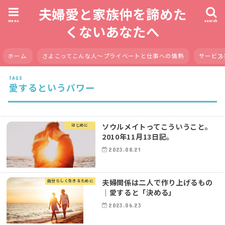
夫婦愛と家族仲を諦めた
menu
search
くないあなたへ
ホーム
さよこってこんな人〜プライベートと仕事への情熱
サービス
愛するというパワー
ソウルメイトってこういうこと。
はじめに
2010年11月13日記。
2023.08.21
夫婦関係は二人で作り上げるもの
自分らしく生きるために
｜愛すると「決める」
2023.06.23