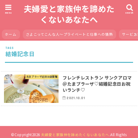
夫婦愛と家族仲を諦めた
menu
search
くないあなたへ
ホーム
さよこってこんな人〜プライベートと仕事への情熱
サービス
結婚記念日
フレンチレストラン サンクアロマ
たまプラーザ近郊お店情報
＠たまプラーザ♡結婚記念日お祝
いランチ♡
2021.10.01
©Copyright2026
夫婦愛と家族仲を諦めたくないあなたへ
.All Rights