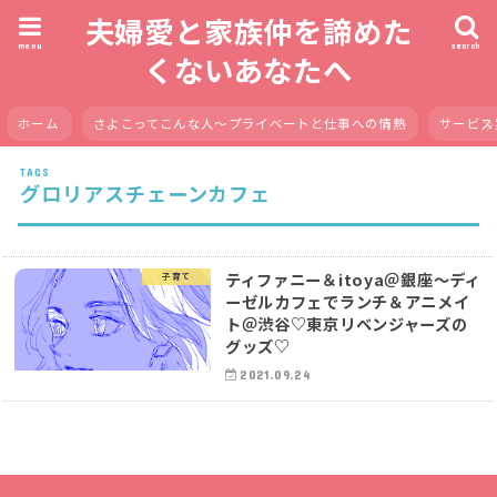
夫婦愛と家族仲を諦めた
menu
search
くないあなたへ
ホーム
さよこってこんな人〜プライベートと仕事への情熱
サービス
グロリアスチェーンカフェ
ティファニー＆itoya＠銀座〜ディ
子育て
ーゼルカフェでランチ＆アニメイ
ト＠渋谷♡東京リベンジャーズの
グッズ♡
2021.09.24