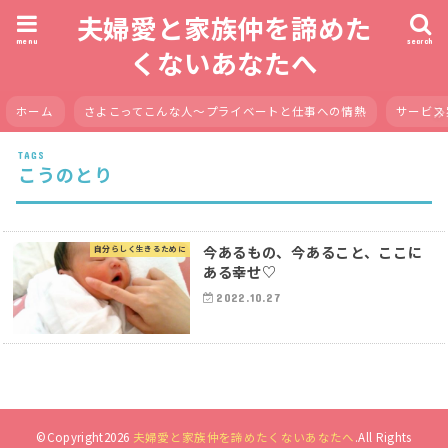
夫婦愛と家族仲を諦めた
menu
search
くないあなたへ
ホーム
さよこってこんな人〜プライベートと仕事への情熱
サービス
こうのとり
今あるもの、今あること、ここに
自分らしく生きるために
ある幸せ♡
2022.10.27
©Copyright2026
夫婦愛と家族仲を諦めたくないあなたへ
.All Rights