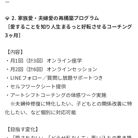
—
💎
2. 家族愛・夫婦愛の再構築プログラム
［愛することを知り人生まるっと好転させるコーチング
3ヶ月］
【内容】
・月1回（計3回）オンライン座学
・月2回（計6回）オンラインセッション
・LINEフォロー／質問し放題サポートつき
・セルフワークシート提供
・アートシフトコーチングの体感ワーク実施
※夫婦仲修復に特化したい、子どもとの関係改善に特
化したい、など個別に対応可能
【目指す変化】
・「愛されない」「どうせ私なんて」思い込みの書き換